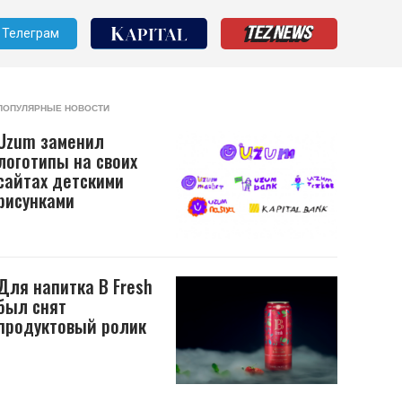
Телеграм
ПОПУЛЯРНЫЕ НОВОСТИ
Uzum заменил
логотипы на своих
сайтах детскими
рисунками
Для напитка B Fresh
был снят
продуктовый ролик