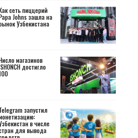
Как сеть пиццерий
Papa Johns зашла на
рынок Узбекистана
Число магазинов
ISHONCH достигло
100
Telegram запустил
монетизацию:
Узбекистан в числе
стран для вывода
средств