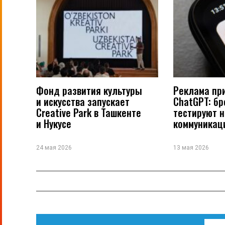
Фонд развития культуры
Реклама пр
и искусства запускает
ChatGPT: б
Creative Park в Ташкенте
тестируют 
и Нукусе
коммуникац
24 мая 2026
13 мая 2026