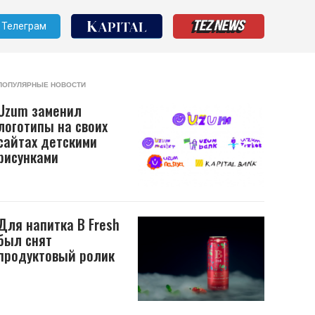
Телеграм
ПОПУЛЯРНЫЕ НОВОСТИ
Uzum заменил
логотипы на своих
сайтах детскими
рисунками
Для напитка B Fresh
был снят
продуктовый ролик