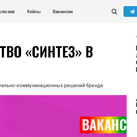
клюзив
Кейсы
Вакансии
Читайте главные новости
самыми первыми в нашем
Telegram-канале
Не сейчас
Подписаться
ТВО «СИНТЕЗ» В
зуально-коммуникационных решений бренда.