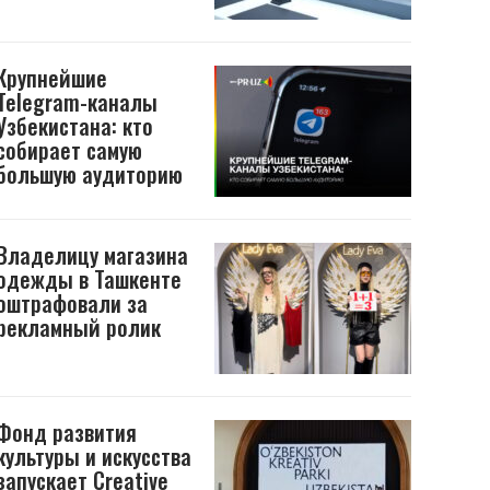
Крупнейшие
Telegram-каналы
Узбекистана: кто
собирает самую
большую аудиторию
Владелицу магазина
одежды в Ташкенте
оштрафовали за
рекламный ролик
Фонд развития
культуры и искусства
запускает Creative