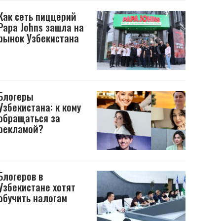
Как сеть пиццерий
Papa Johns зашла на
рынок Узбекистана
Блогеры
Узбекистана: к кому
обращаться за
рекламой?
Блогеров в
Узбекистане хотят
обучить налогам