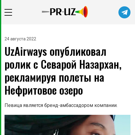
Читайте главные новости самыми
первыми в нашем Telegram-канале
24 августа 2022
UzAirways опубликовал
Не сейчас
Подписаться
ролик с Севарой Назархан,
рекламируя полеты на
Нефритовое озеро
Певица является бренд-амбассадором компании.