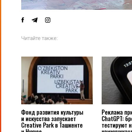
Читайте также:
Фонд развития культуры
Реклама пр
и искусства запускает
ChatGPT: б
Creative Park в Ташкенте
тестируют 
и Нукусе
коммуникац