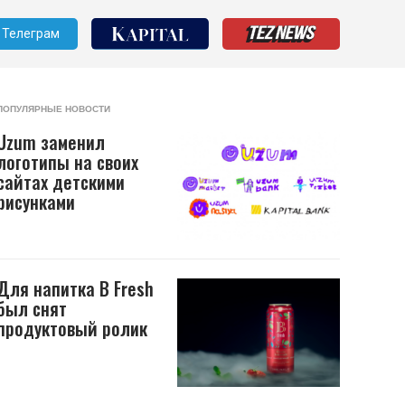
Телеграм
ПОПУЛЯРНЫЕ НОВОСТИ
Uzum заменил
логотипы на своих
сайтах детскими
рисунками
Для напитка B Fresh
был снят
продуктовый ролик