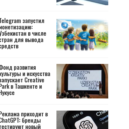
Telegram запустил
монетизацию:
Узбекистан в числе
стран для вывода
средств
Фонд развития
культуры и искусства
запускает Creative
Park в Ташкенте и
Нукусе
Реклама приходит в
ChatGPT: бренды
тестируют новый