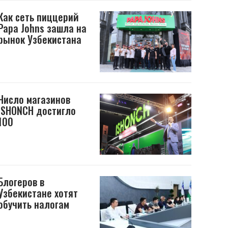
Как сеть пиццерий
Papa Johns зашла на
рынок Узбекистана
Число магазинов
ISHONCH достигло
100
Блогеров в
Узбекистане хотят
обучить налогам