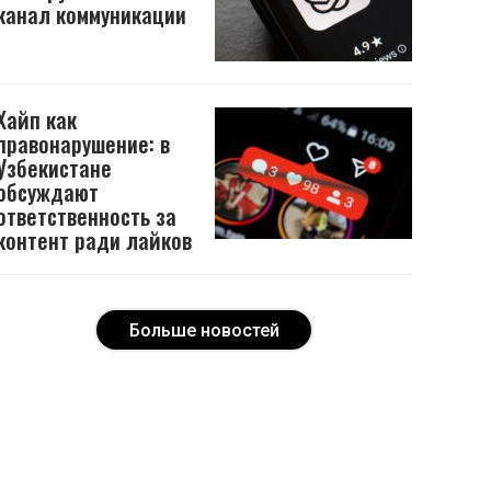
канал коммуникации
Хайп как
правонарушение: в
Узбекистане
обсуждают
ответственность за
контент ради лайков
Больше новостей