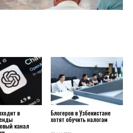
иходит в
Блогеров в Узбекистане
ренды
хотят обучить налогам
новый канал
ии