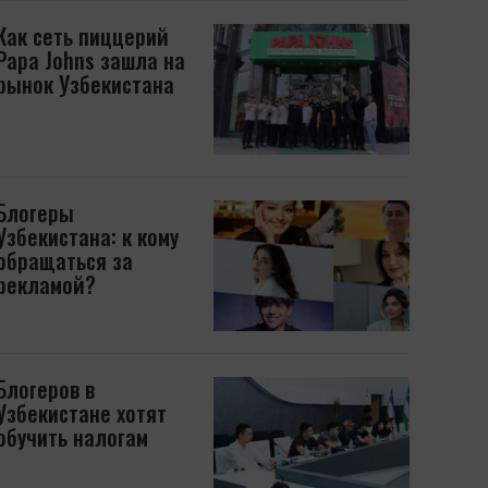
Как сеть пиццерий
Papa Johns зашла на
рынок Узбекистана
Блогеры
Узбекистана: к кому
обращаться за
рекламой?
Блогеров в
Узбекистане хотят
обучить налогам