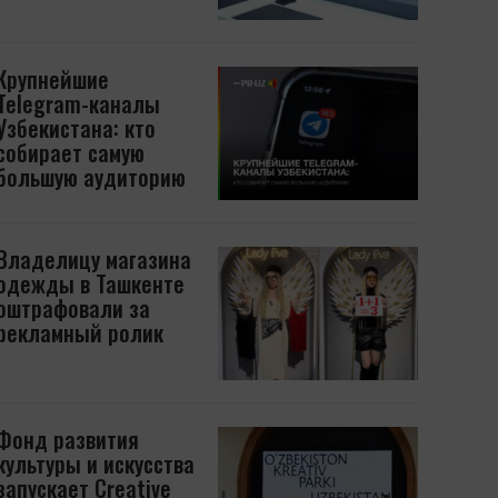
Крупнейшие
Telegram-каналы
Узбекистана: кто
собирает самую
большую аудиторию
Владелицу магазина
одежды в Ташкенте
оштрафовали за
рекламный ролик
Фонд развития
культуры и искусства
запускает Creative