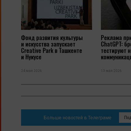
Фонд развития культуры
Реклама пр
и искусства запускает
ChatGPT: б
Creative Park в Ташкенте
тестируют 
и Нукусе
коммуникац
24 мая 2026
13 мая 2026
Больше новостей в Телеграме
По