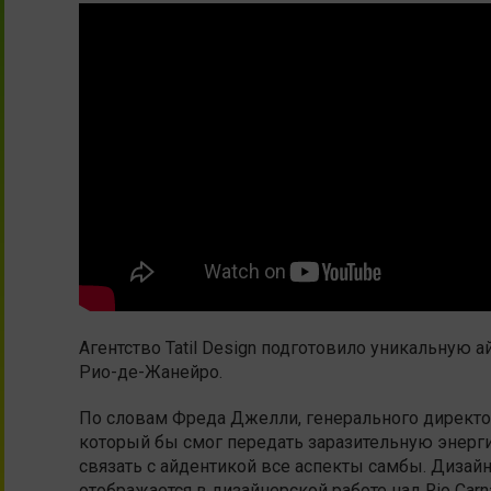
Агентство Tatil Design подготовило уникальную 
Рио-де-Жанейро.
По словам Фреда Джелли, генерального директор
который бы смог передать заразительную энерги
связать с айдентикой все аспекты самбы. Дизай
отображается в дизайнерской работе над Rio Carna