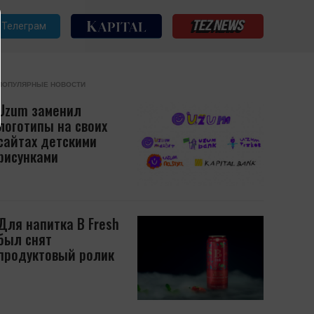
Телеграм
ПОПУЛЯРНЫЕ НОВОСТИ
Uzum заменил
логотипы на своих
сайтах детскими
рисунками
Для напитка B Fresh
был снят
продуктовый ролик