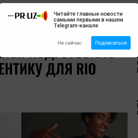
клюзив
Кейсы
Вакансии
Читайте главные новости
самыми первыми в нашем
Telegram-канале
Не сейчас
Подписаться
ESIGN ПОДГОТОВИЛО
НТИКУ ДЛЯ RIO