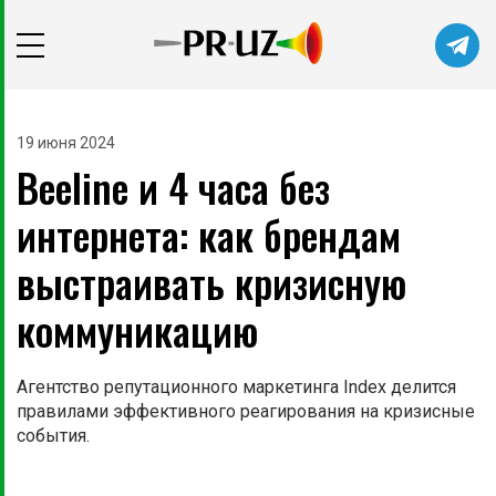
Читайте главные новости самыми
первыми в нашем Telegram-канале
19 июня 2024
Beeline и 4 часа без
Не сейчас
Подписаться
интернета: как брендам
выстраивать кризисную
коммуникацию
Агентство репутационного маркетинга Index делится
правилами эффективного реагирования на кризисные
события.