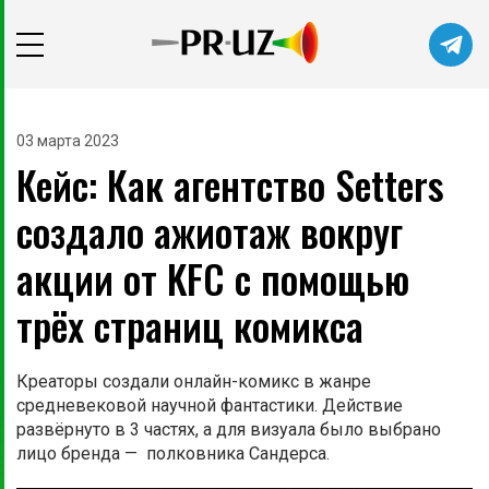
Читайте главные новости самыми
первыми в нашем Telegram-канале
03 марта 2023
Кейс: Как агентство Setters
Не сейчас
Подписаться
создало ажиотаж вокруг
акции от KFC с помощью
трёх страниц комикса
Креаторы создали онлайн-комикс в жанре
средневековой научной фантастики. Действие
развёрнуто в 3 частях, а для визуала было выбрано
лицо бренда — полковника Сандерса.