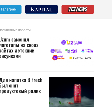
Телеграм
ПОПУЛЯРНЫЕ НОВОСТИ
Uzum заменил
логотипы на своих
сайтах детскими
рисунками
Для напитка B Fresh
был снят
продуктовый ролик