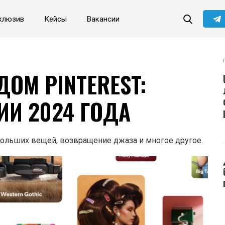
клюзив
Кейсы
Вакансии
Читайте главные новости
самыми первыми в нашем
Telegram-канале
Не сейчас
Подписаться
ОМ PINTEREST:
ИИ 2024 ГОДА
больших вещей, возвращение джаза и многое другое.