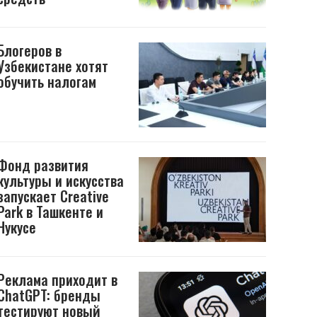
Блогеров в
Узбекистане хотят
обучить налогам
Фонд развития
культуры и искусства
запускает Creative
Park в Ташкенте и
Нукусе
Реклама приходит в
ChatGPT: бренды
тестируют новый