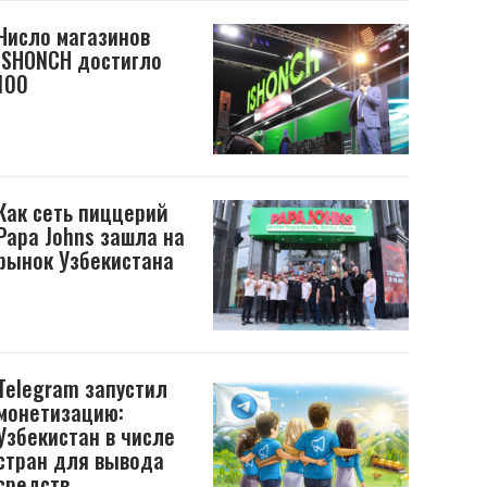
Число магазинов
ISHONCH достигло
100
Как сеть пиццерий
Papa Johns зашла на
рынок Узбекистана
Telegram запустил
монетизацию:
Узбекистан в числе
стран для вывода
средств