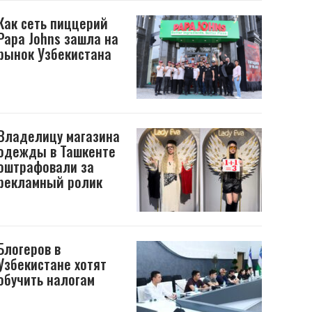
Как сеть пиццерий
Papa Johns зашла на
рынок Узбекистана
Владелицу магазина
одежды в Ташкенте
оштрафовали за
рекламный ролик
Блогеров в
Узбекистане хотят
обучить налогам