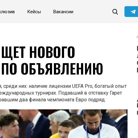
клюзив
Кейсы
Вакансии
Читайте главные новости
самыми первыми в нашем
Telegram-канале
Не сейчас
Подписаться
ИЩЕТ НОВОГО
А ПО ОБЪЯВЛЕНИЮ
 среди них: наличие лицензии UEFA Pro, богатый опыт
еждународных турнирах. Подавший в отставку Гарет
гравшим два финала чемпионата Евро подряд.