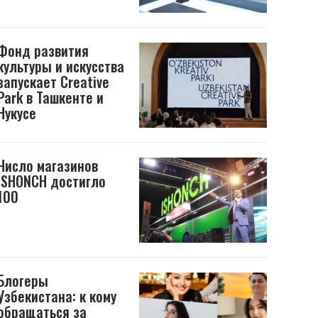
Фонд развития
культуры и искусства
запускает Creative
Park в Ташкенте и
Нукусе
Число магазинов
ISHONCH достигло
100
Блогеры
Узбекистана: к кому
обращаться за