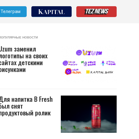
Телеграм
ПОПУЛЯРНЫЕ НОВОСТИ
Uzum заменил
логотипы на своих
сайтах детскими
рисунками
Для напитка B Fresh
был снят
продуктовый ролик