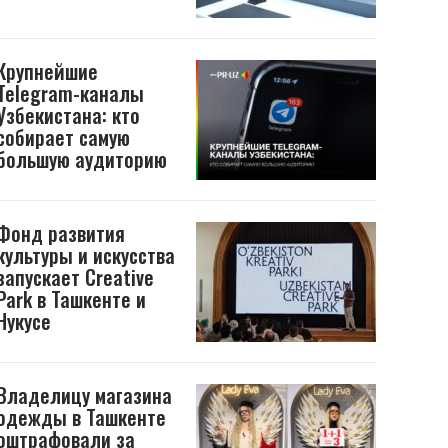
Крупнейшие
Telegram-каналы
Узбекистана: кто
собирает самую
большую аудиторию
Фонд развития
культуры и искусства
запускает Creative
Park в Ташкенте и
Нукусе
Владелицу магазина
одежды в Ташкенте
оштрафовали за