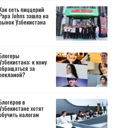
Как сеть пиццерий
Papa Johns зашла на
рынок Узбекистана
Блогеры
Узбекистана: к кому
обращаться за
рекламой?
Блогеров в
Узбекистане хотят
обучить налогам