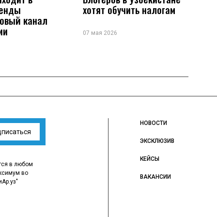
ренды
хотят обучить налогам
новый канал
ии
07 мая 2026
НОВОСТИ
дписаться
ЭКСКЛЮЗИВ
КЕЙСЫ
тся в любом
ксимум во
ВАКАНСИИ
иАр.уз"