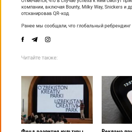
Отмечается, что в случае успеха к ним смогут п
компании, включая Bounty, Milky Way, Snickers и 
отсканировав QR-код.
Ранее мы сообщали, что глобальный ребрендинг
Читайте также:
Фонд развития культуры
Реклама пр