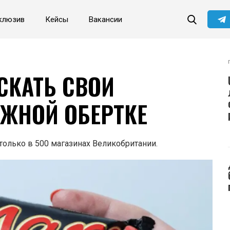
клюзив
Кейсы
Вакансии
Читайте главные новости
самыми первыми в нашем
Telegram-канале
Не сейчас
Подписаться
СКАТЬ СВОИ
АЖНОЙ ОБЕРТКЕ
только в 500 магазинах Великобритании.