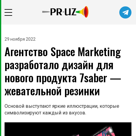
Читайте главные новости самыми
первыми в нашем Telegram-канале
29 ноября 2022
Агентство Space Marketing
Не сейчас
Подписаться
разработало дизайн для
нового продукта 7saber —
жевательной резинки
Основой выступают яркие иллюстрации, которые
символизируют каждый из вкусов.