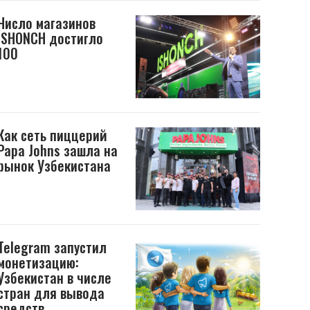
Число магазинов
ISHONCH достигло
100
Как сеть пиццерий
Papa Johns зашла на
рынок Узбекистана
Telegram запустил
монетизацию:
Узбекистан в числе
стран для вывода
средств