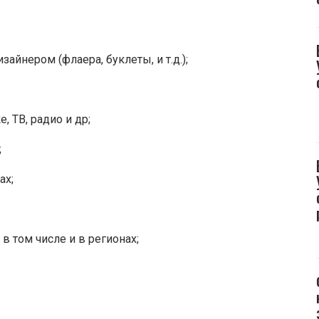
айнером (флаера, буклеты, и т.д.);
 ТВ, радио и др;
;
ах;
 том числе и в регионах;