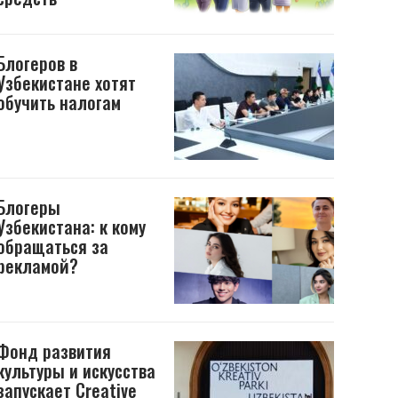
Блогеров в
Узбекистане хотят
обучить налогам
Блогеры
Узбекистана: к кому
обращаться за
рекламой?
Фонд развития
культуры и искусства
запускает Creative