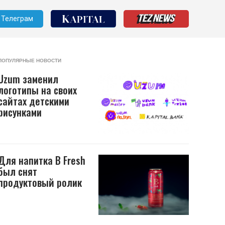
Телеграм
ПОПУЛЯРНЫЕ НОВОСТИ
Uzum заменил
логотипы на своих
сайтах детскими
рисунками
Для напитка B Fresh
был снят
продуктовый ролик