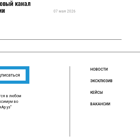
новый канал
ии
07 мая 2026
НОВОСТИ
дписаться
ЭКСКЛЮЗИВ
КЕЙСЫ
тся в любом
ксимум во
ВАКАНСИИ
иАр.уз"