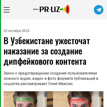
Читайте главные новости самыми
первыми в нашем Telegram-канале
25 октября 2023
В Узбекистане ужесточат
Не сейчас
Подписаться
наказание за создание
дипфейкового контента
Закон о предотвращении создания пользователями
ложного аудио, видео и фото формата публикаций в
соцсетях рассматривает Олий Мажлис.