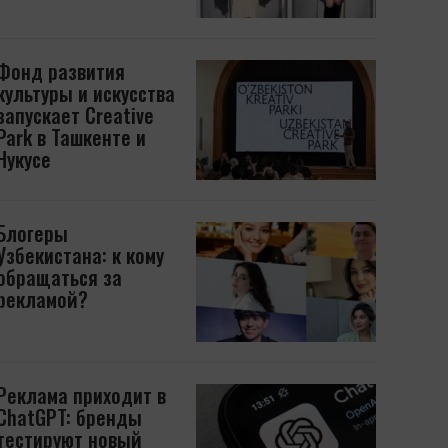
Фонд развития
культуры и искусства
запускает Creative
Park в Ташкенте и
Нукусе
Блогеры
Узбекистана: к кому
обращаться за
рекламой?
Реклама приходит в
ChatGPT: бренды
тестируют новый