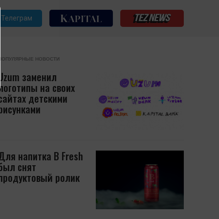
Телеграм
ПОПУЛЯРНЫЕ НОВОСТИ
Uzum заменил
логотипы на своих
сайтах детскими
рисунками
Для напитка B Fresh
был снят
продуктовый ролик