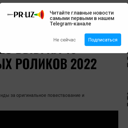
клюзив
Кейсы
Вакансии
Читайте главные новости
самыми первыми в нашем
Telegram-канале
Не сейчас
Подписаться
EO ВЫБРАЛ 10
Х РОЛИКОВ 2022
бренды за оригинальное повествование и