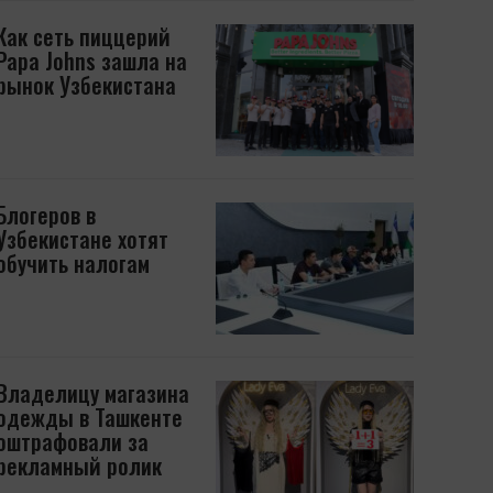
Как сеть пиццерий
Papa Johns зашла на
рынок Узбекистана
Блогеров в
Узбекистане хотят
обучить налогам
Владелицу магазина
одежды в Ташкенте
оштрафовали за
рекламный ролик