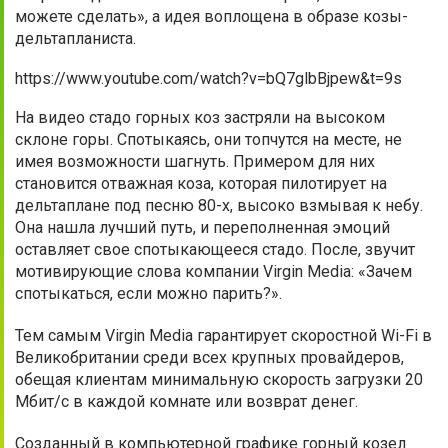
можете сделать», а идея воплощена в образе козы-
дельтапланиста.
https://www.youtube.com/watch?v=bQ7glbBjpew&t=9s
На видео стадо горных коз застряли на высоком
склоне горы. Спотыкаясь, они топчутся на месте, не
имея возможности шагнуть. Примером для них
становится отважная коза, которая пилотирует на
дельтаплане под песню 80-х, высоко взмывая к небу.
Она нашла лучший путь, и переполненная эмоций
оставляет свое спотыкающееся стадо. После, звучит
мотивирующие слова компании Virgin Media: «Зачем
спотыкаться, если можно парить?».
Тем самым Virgin Media гарантирует скоростной Wi-Fi в
Великобритании среди всех крупных провайдеров,
обещая клиентам минимальную скорость загрузки 20
Мбит/с в каждой комнате или возврат денег.
Созданный в компьютерной графике горный козел