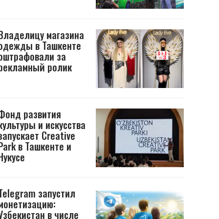
Владелицу магазина
одежды в Ташкенте
оштрафовали за
рекламный ролик
Фонд развития
культуры и искусства
запускает Creative
Park в Ташкенте и
Нукусе
Telegram запустил
монетизацию:
Узбекистан в числе