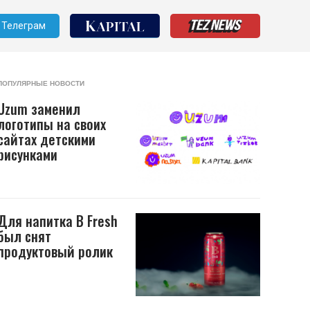
Телеграм
ПОПУЛЯРНЫЕ НОВОСТИ
Uzum заменил
логотипы на своих
сайтах детскими
рисунками
Для напитка B Fresh
был снят
продуктовый ролик