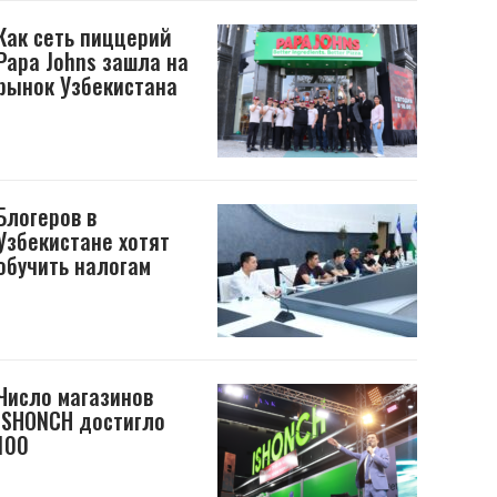
Как сеть пиццерий
Papa Johns зашла на
рынок Узбекистана
Блогеров в
Узбекистане хотят
обучить налогам
Число магазинов
ISHONCH достигло
100