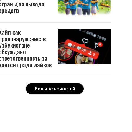
стран для вывода
средств
Хайп как
правонарушение: в
Узбекистане
обсуждают
ответственность за
контент ради лайков
Больше новостей