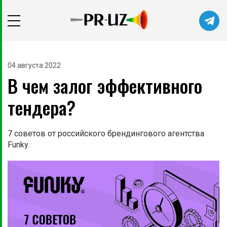
Читайте главные новости самыми
первыми в нашем Telegram-канале
04 августа 2022
В чем залог эффективного
Не сейчас
Подписаться
тендера?
7 советов от российского брендингового агентства
Funky.