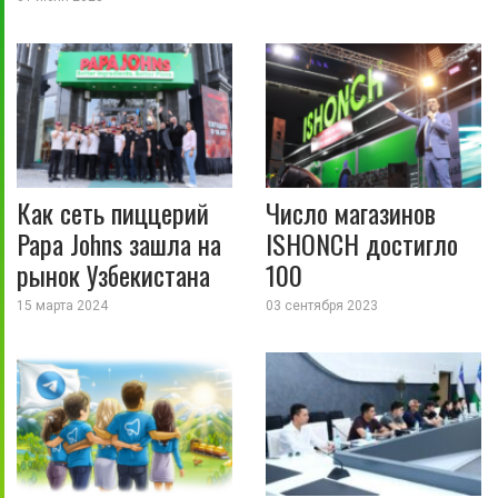
Как сеть пиццерий
Число магазинов
Papa Johns зашла на
ISHONCH достигло
рынок Узбекистана
100
15 марта 2024
03 сентября 2023