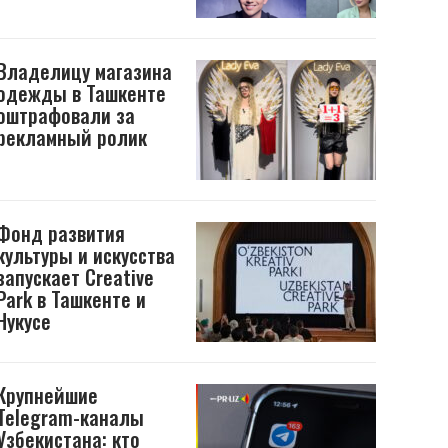
Владелицу магазина
одежды в Ташкенте
оштрафовали за
рекламный ролик
Фонд развития
культуры и искусства
запускает Creative
Park в Ташкенте и
Нукусе
Крупнейшие
Telegram-каналы
Узбекистана: кто