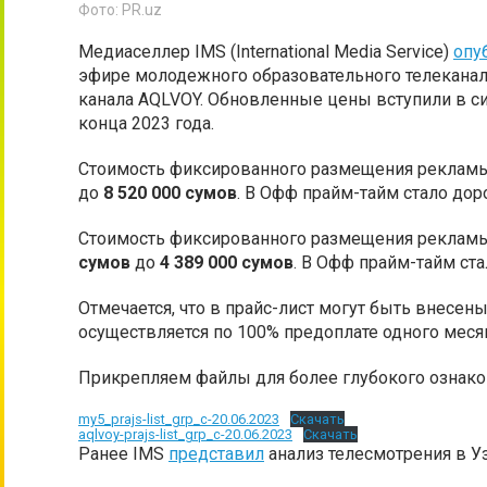
Фото: PR.uz
Медиаселлер IMS (International Media Service)
опу
эфире молодежного образовательного телеканала
канала AQLVOY. Обновленные цены вступили в сил
конца 2023 года.
Стоимость фиксированного размещения рекламы
до
8 520 000 сумов
. В Офф прайм-тайм стало дор
Стоимость фиксированного размещения рекламы
сумов
до
4 389 000 сумов
. В Офф прайм-тайм ст
Отмечается, что в прайс-лист могут быть внесен
осуществляется по 100% предоплате одного меся
Прикрепляем файлы для более глубокого ознако
my5_prajs-list_grp_c-20.06.2023
Скачать
aqlvoy-prajs-list_grp_c-20.06.2023
Скачать
Ранее IMS
представил
анализ телесмотрения в У