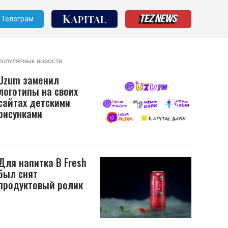
Телеграм
ПОПУЛЯРНЫЕ НОВОСТИ
Uzum заменил
логотипы на своих
сайтах детскими
рисунками
Для напитка B Fresh
был снят
продуктовый ролик