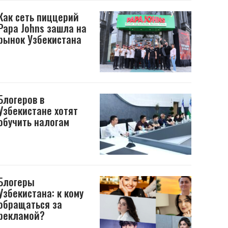
Как сеть пиццерий
Papa Johns зашла на
рынок Узбекистана
Блогеров в
Узбекистане хотят
обучить налогам
Блогеры
Узбекистана: к кому
обращаться за
рекламой?