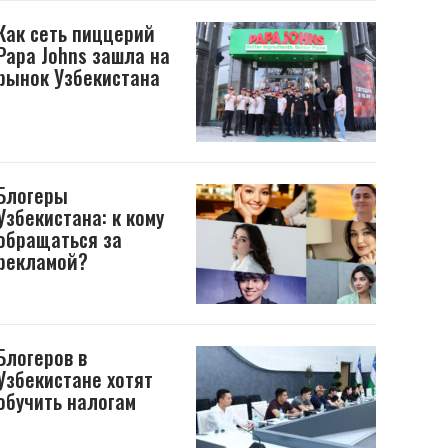
Как сеть пиццерий
Papa Johns зашла на
рынок Узбекистана
Блогеры
Узбекистана: к кому
обращаться за
рекламой?
Блогеров в
Узбекистане хотят
обучить налогам