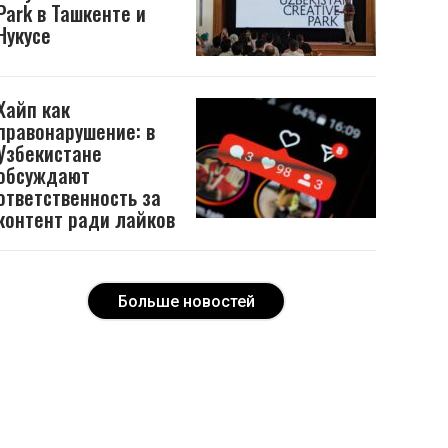
Park в Ташкенте и
Нукусе
Хайп как
правонарушение: в
Узбекистане
обсуждают
ответственность за
контент ради лайков
Больше новостей