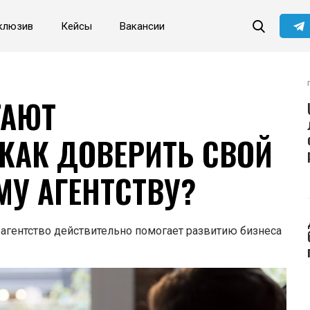
клюзив
Кейсы
Вакансии
Читайте главные новости
самыми первыми в нашем
Telegram-канале
Не сейчас
Подписаться
ТАЮТ
КАК ДОВЕРИТЬ СВОЙ
МУ АГЕНТСТВУ?
е агентство действительно помогает развитию бизнеса