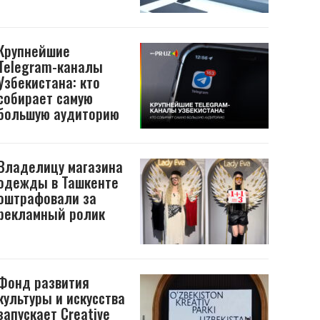
Крупнейшие
Telegram-каналы
Узбекистана: кто
собирает самую
большую аудиторию
Владелицу магазина
одежды в Ташкенте
оштрафовали за
рекламный ролик
Фонд развития
культуры и искусства
запускает Creative