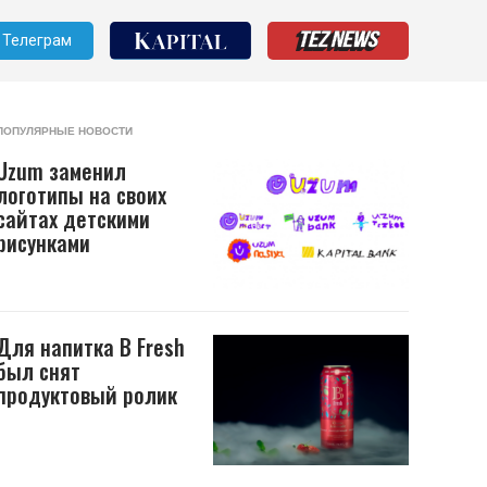
Телеграм
ПОПУЛЯРНЫЕ НОВОСТИ
Uzum заменил
логотипы на своих
сайтах детскими
рисунками
Для напитка B Fresh
был снят
продуктовый ролик