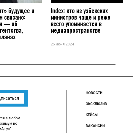
ит» будущее и
Index: кто из узбекских
им связано:
министров чаще и реже
н — об
всего упоминается в
гентства,
медиапространстве
планах
25 июня 2024
НОВОСТИ
дписаться
ЭКСКЛЮЗИВ
КЕЙСЫ
тся в любом
ксимум во
ВАКАНСИИ
иАр.уз"