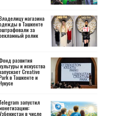
Владелицу магазина
одежды в Ташкенте
оштрафовали за
рекламный ролик
Фонд развития
культуры и искусства
запускает Creative
Park в Ташкенте и
Нукусе
Telegram запустил
монетизацию:
Узбекистан в числе