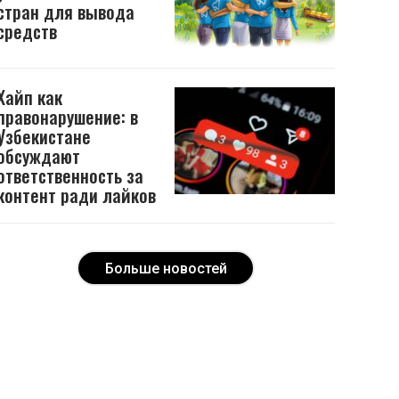
стран для вывода
средств
Хайп как
правонарушение: в
Узбекистане
обсуждают
ответственность за
контент ради лайков
Больше новостей