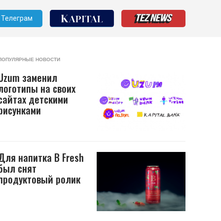
Телеграм
ПОПУЛЯРНЫЕ НОВОСТИ
Uzum заменил
логотипы на своих
сайтах детскими
рисунками
Для напитка B Fresh
был снят
продуктовый ролик