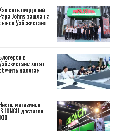
Как сеть пиццерий
Papa Johns зашла на
рынок Узбекистана
Блогеров в
Узбекистане хотят
обучить налогам
Число магазинов
ISHONCH достигло
100