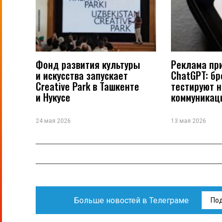
Фонд развития культуры
Реклама пр
и искусства запускает
ChatGPT: б
Creative Park в Ташкенте
тестируют 
и Нукусе
коммуникац
24 мая 2026
13 мая 2026
Больше новостей в Телеграме
По