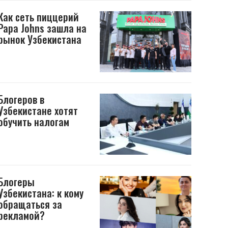
Как сеть пиццерий
Papa Johns зашла на
рынок Узбекистана
Блогеров в
Узбекистане хотят
обучить налогам
Блогеры
Узбекистана: к кому
обращаться за
рекламой?