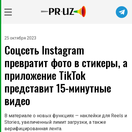
Читайте главные новости самыми
первыми в нашем Telegram-канале
25 октября 2023
Соцсеть Instagram
Не сейчас
Подписаться
превратит фото в стикеры, а
приложение TikTok
представит 15-минутные
видео
В материале о новых функциях — наклейки для Reels и
Stories, увеличенный лимит загрузки, а также
верифицированная лента.