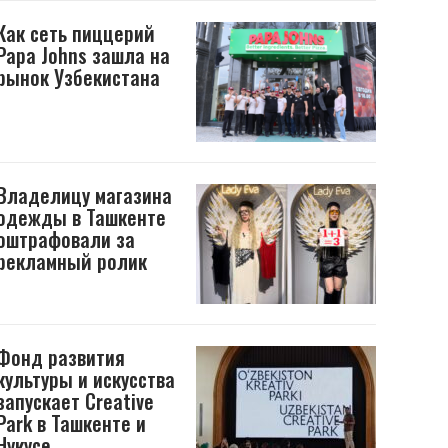
Как сеть пиццерий
Papa Johns зашла на
рынок Узбекистана
Владелицу магазина
одежды в Ташкенте
оштрафовали за
рекламный ролик
Фонд развития
культуры и искусства
запускает Creative
Park в Ташкенте и
Нукусе