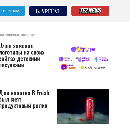
Телеграм
ПОПУЛЯРНЫЕ НОВОСТИ
Uzum заменил
логотипы на своих
сайтах детскими
рисунками
Для напитка B Fresh
был снят
продуктовый ролик