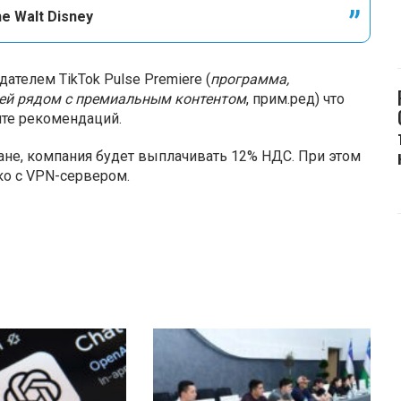
e Walt Disney
дателем TikTok Pulse Premiere (
программа,
ей рядом с премиальным контентом
, прим.ред) что
нте рекомендаций.
ане, компания будет выплачивать 12% НДС. При этом
ко с VPN-сервером.