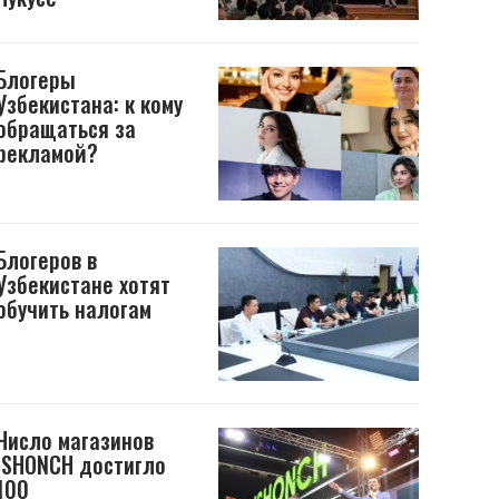
Блогеры
Узбекистана: к кому
обращаться за
рекламой?
Блогеров в
Узбекистане хотят
обучить налогам
Число магазинов
ISHONCH достигло
100