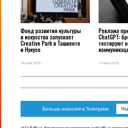
Фонд развития культуры
Реклама пр
и искусства запускает
ChatGPT: б
Creative Park в Ташкенте
тестируют 
и Нукусе
коммуникац
24 мая 2026
13 мая 2026
Больше новостей в Телеграме
По