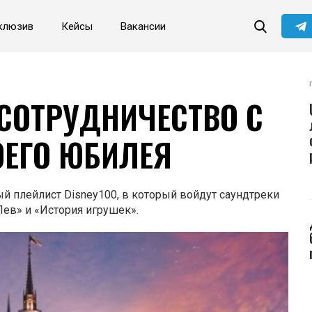
клюзив
Кейсы
Вакансии
Читайте главные новости
самыми первыми в нашем
Telegram-канале
Не сейчас
Подписаться
 СОТРУДНИЧЕСТВО С
ВОЕГО ЮБИЛЕЯ
 плейлист Disney100, в который войдут саундтреки
ев» и «История игрушек».