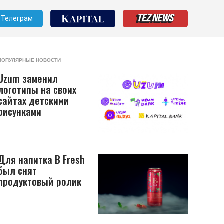
Телеграм
ПОПУЛЯРНЫЕ НОВОСТИ
Uzum заменил
логотипы на своих
сайтах детскими
рисунками
Для напитка B Fresh
был снят
продуктовый ролик