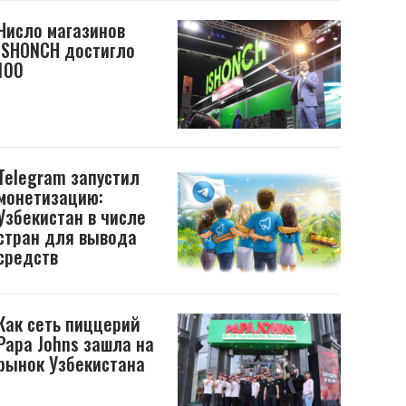
Число магазинов
ISHONCH достигло
100
Telegram запустил
монетизацию:
Узбекистан в числе
стран для вывода
средств
Как сеть пиццерий
Papa Johns зашла на
рынок Узбекистана