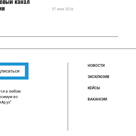
новый канал
ии
07 мая 2026
НОВОСТИ
дписаться
ЭКСКЛЮЗИВ
КЕЙСЫ
тся в любом
ксимум во
ВАКАНСИИ
иАр.уз"