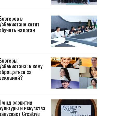
Блогеров в
Узбекистане хотят
обучить налогам
Блогеры
Узбекистана: к кому
обращаться за
рекламой?
Фонд развития
культуры и искусства
запускает Creative