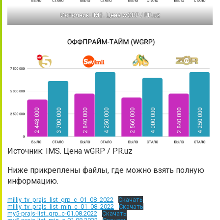
Источник: IMS. Цена wGRP / PR.uz
Источник: IMS. Цена wGRP / PR.uz
Ниже прикреплены файлы, где можно взять полную
информацию.
milliy_tv_prajs_list_grp_c_01_08_2022
Скачать
milliy_tv_prajs_list_min_c_01_08_2022
Скачать
my5-prajs-list_grp_c-01.08.2022
Скачать