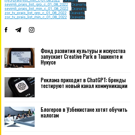
my5-prajs-list_min_c-01.08.2022
Скачать
sevimli_prajs_list_grp_c_01_08_2022
Скачать
sevimli_prajs_list_min_c_01_08_2022
Скачать
zor_tv_prajs_list_grp_c_01_08_2022
Скачать
zor_tv_prajs_list_min_c_01_08_2022
Скачать
Фонд развития культуры и искусства
запускает Creative Park в Ташкенте и
Нукусе
Реклама приходит в ChatGPT: бренды
тестируют новый канал коммуникации
Блогеров в Узбекистане хотят обучить
налогам