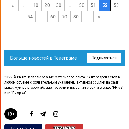
«
...
10
20
30
...
50
51
52
53
54
...
60
70
80
...
»
Больше новостей в Телеграме
Подписаться
2022 © PR.uz. Использование материалов сайта PR.uz разрешается в
любом объеме с обязательным указанием активной ссылки на сайт
максимум во втором абзаце новости и названия с сайта в виде "PR.uz"
или "ПиАр.уз"