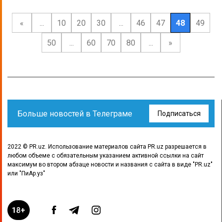
«
...
10
20
30
...
46
47
48
49
50
...
60
70
80
...
»
Больше новостей в Телеграме
Подписаться
2022 © PR.uz. Использование материалов сайта PR.uz разрешается в
любом объеме с обязательным указанием активной ссылки на сайт
максимум во втором абзаце новости и названия с сайта в виде "PR.uz"
или "ПиАр.уз"