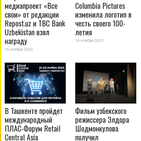
медиапроект «Все
Columbia Pictures
свои» от редакции
изменила логотип в
Repost.uz и TBC Bank
честь своего 100-
Uzbekistan взял
летия
награду
16 ноября 2023
16 ноября 2023
В Ташкенте пройдет
Фильм узбекского
международный
режиссера Элдора
ПЛАС-Форум Retail
Шодмонкулова
Central Asia
получил